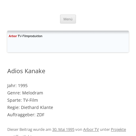
Zum
Inhalt
Arbor TV
springen
Filmproduktion GmbH & Co. KG
Menü
Adios Kanake
Jahr: 1995
Genre: Melodram
Sparte: TV-Film
Regie: Diethard Klante
Auftraggeber: ZDF
Dieser Beitrag wurde am
30. Mai 1995
von
Arbor TV
unter
Projekte