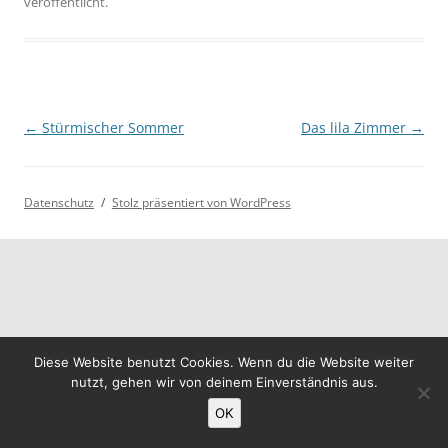
veröffentlicht.
Beitragsnavigation
←
Stürmischer Sommer
Das lila Zimmer
→
Datenschutz
Stolz präsentiert von WordPress
Diese Website benutzt Cookies. Wenn du die Website weiter
nutzt, gehen wir von deinem Einverständnis aus.
OK