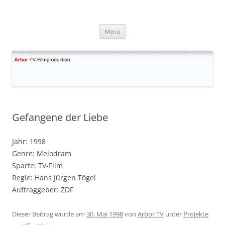
Zum
Inhalt
Arbor TV
springen
Filmproduktion GmbH & Co. KG
Menü
Gefangene der Liebe
Jahr: 1998
Genre: Melodram
Sparte: TV-Film
Regie: Hans Jürgen Tögel
Auftraggeber: ZDF
Dieser Beitrag wurde am
30. Mai 1998
von
Arbor TV
unter
Projekte